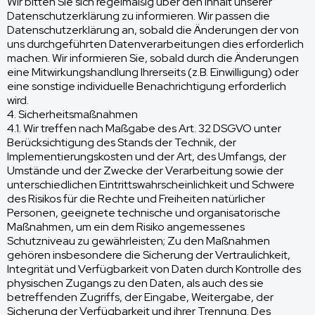
Wir bitten Sie sich regelmäßig über den Inhalt unserer
Datenschutzerklärung zu informieren. Wir passen die
Datenschutzerklärung an, sobald die Änderungen der von
uns durchgeführten Datenverarbeitungen dies erforderlich
machen. Wir informieren Sie, sobald durch die Änderungen
eine Mitwirkungshandlung Ihrerseits (z.B. Einwilligung) oder
eine sonstige individuelle Benachrichtigung erforderlich
wird.
4. Sicherheitsmaßnahmen
4.1. Wir treffen nach Maßgabe des Art. 32 DSGVO unter
Berücksichtigung des Stands der Technik, der
Implementierungskosten und der Art, des Umfangs, der
Umstände und der Zwecke der Verarbeitung sowie der
unterschiedlichen Eintrittswahrscheinlichkeit und Schwere
des Risikos für die Rechte und Freiheiten natürlicher
Personen, geeignete technische und organisatorische
Maßnahmen, um ein dem Risiko angemessenes
Schutzniveau zu gewährleisten; Zu den Maßnahmen
gehören insbesondere die Sicherung der Vertraulichkeit,
Integrität und Verfügbarkeit von Daten durch Kontrolle des
physischen Zugangs zu den Daten, als auch des sie
betreffenden Zugriffs, der Eingabe, Weitergabe, der
Sicherung der Verfügbarkeit und ihrer Trennung. Des