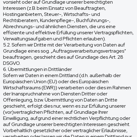
vorsieht oder auf Grundlage unserer berechtigten
Interessen (z.B. beim Einsatz von Beauftragten,
Hostinganbietern, Steuer-, Wirtschafts- und
Rechtsberatern, Kundenpflege-, Buchführungs-,
Abrechnungs- und ähnlichen Diensten, die uns eine
effiziente und effektive Erfüllung unserer Vertragspflichten,
Verwaltungsaufgaben und Pflichten erlauben).
5.2. Sofern wir Dritte mit der Verarbeitung von Daten auf
Grundlage eines sog. „Auftragsverarbeitungsvertrages“
beauftragen, geschieht dies auf Grundlage des Art. 28
DSGVO.
6. Übermittlungen in Drittländer
Sofern wir Daten in einem Drittland (d.h. außerhalb der
Europäischen Union (EU) oder des Europäischen
Wirtschaftsraums (EWR)) verarbeiten oder dies im Rahmen
der Inanspruchnahme von Diensten Dritter oder
Offenlegung, bzw. Übermittlung von Daten an Dritte
geschieht, erfolgt dies nur, wenn es zur Erfüllung unserer
(vor)vertraglichen Pflichten, auf Grundlage Ihrer
Einwilligung, aufgrund einer rechtlichen Verpflichtung oder
auf Grundlage unserer berechtigten Interessen geschieht.
Vorbehaltlich gesetzlicher oder vertraglicher Erlaubnisse,
verarbeiten oder lassen wir die Daten in einem Drittland nur