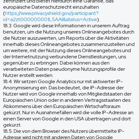
zertifiziert und bietet hierdurch eine Garantie, das
europäische Datenschutzrecht einzuhalten
(
https://www.privacyshield.gov/participant?
id=a2zt000000001L5AAI&status=Active
).
18.3. Google wird diese Informationen in unserem Auftrag
benutzen, um die Nutzung unseres Onlineangebotes durch
die Nutzer auszuwerten, um Reports über die Aktivitäten
innerhalb dieses Onlineangebotes zusammenzustellen und
um weitere, mit der Nutzung dieses Onlineangebotes und
der Internetnutzung verbundene Dienstleistungen, uns
gegenüber zu erbringen. Dabei können aus den
verarbeiteten Daten pseudonyme Nutzungsprofile der
Nutzer erstellt werden.
18.4. Wir setzen Google Analytics nur mit aktivierter IP-
Anonymisierung ein. Das bedeutet, die IP-Adresse der
Nutzer wird von Google innerhalb von Mitgliedstaaten der
Europäischen Union oder in anderen Vertragsstaaten des
Abkommens über den Europäischen Wirtschaftsraum
gekürzt. Nur in Ausnahmefällen wird die volle IP-Adresse an
einen Server von Google in den USA übertragen und dort
gekürzt.
18.5. Die von dem Browser des Nutzers übermittelte IP-
Adresse wird nicht mit anderen Daten von Google