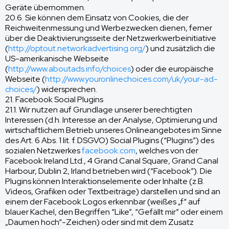
Geräte übernommen.
20.6. Sie können dem Einsatz von Cookies, die der
Reichweitenmessung und Werbezwecken dienen, ferner
über die Deaktivierungsseite der Netzwerkwerbeinitiative
(
http://optout.networkadvertising.org/
) und zusätzlich die
US-amerikanische Webseite
(
http://www.aboutads.info/choices
) oder die europäische
Webseite (
http://www.youronlinechoices.com/uk/your-ad-
choices/
) widersprechen.
21. Facebook Social Plugins
21.1. Wir nutzen auf Grundlage unserer berechtigten
Interessen (d.h. Interesse an der Analyse, Optimierung und
wirtschaftlichem Betrieb unseres Onlineangebotes im Sinne
des Art. 6 Abs. 1 lit. f. DSGVO) Social Plugins (“Plugins”) des
sozialen Netzwerkes
facebook.com
, welches von der
Facebook Ireland Ltd., 4 Grand Canal Square, Grand Canal
Harbour, Dublin 2, Irland betrieben wird (“Facebook”). Die
Plugins können Interaktionselemente oder Inhalte (z.B.
Videos, Grafiken oder Textbeiträge) darstellen und sind an
einem der Facebook Logos erkennbar (weißes „f“ auf
blauer Kachel, den Begriffen “Like”, “Gefällt mir” oder einem
„Daumen hoch“-Zeichen) oder sind mit dem Zusatz