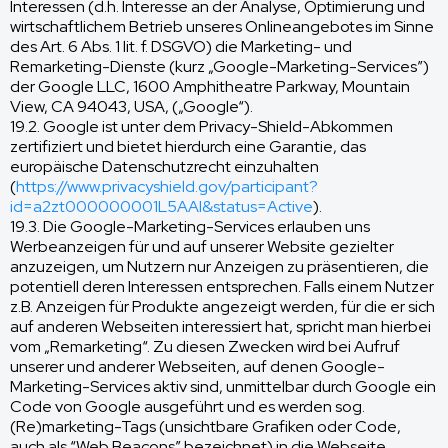
Interessen (d.h. Interesse an der Analyse, Optimierung und
wirtschaftlichem Betrieb unseres Onlineangebotes im Sinne
des Art. 6 Abs. 1 lit. f. DSGVO) die Marketing- und
Remarketing-Dienste (kurz „Google-Marketing-Services”)
der Google LLC, 1600 Amphitheatre Parkway, Mountain
View, CA 94043, USA, („Google“).
19.2. Google ist unter dem Privacy-Shield-Abkommen
zertifiziert und bietet hierdurch eine Garantie, das
europäische Datenschutzrecht einzuhalten
(
https://www.privacyshield.gov/participant?
id=a2zt000000001L5AAI&status=Active
).
19.3. Die Google-Marketing-Services erlauben uns
Werbeanzeigen für und auf unserer Website gezielter
anzuzeigen, um Nutzern nur Anzeigen zu präsentieren, die
potentiell deren Interessen entsprechen. Falls einem Nutzer
z.B. Anzeigen für Produkte angezeigt werden, für die er sich
auf anderen Webseiten interessiert hat, spricht man hierbei
vom „Remarketing“. Zu diesen Zwecken wird bei Aufruf
unserer und anderer Webseiten, auf denen Google-
Marketing-Services aktiv sind, unmittelbar durch Google ein
Code von Google ausgeführt und es werden sog.
(Re)marketing-Tags (unsichtbare Grafiken oder Code,
auch als “Web Beacons” bezeichnet) in die Webseite