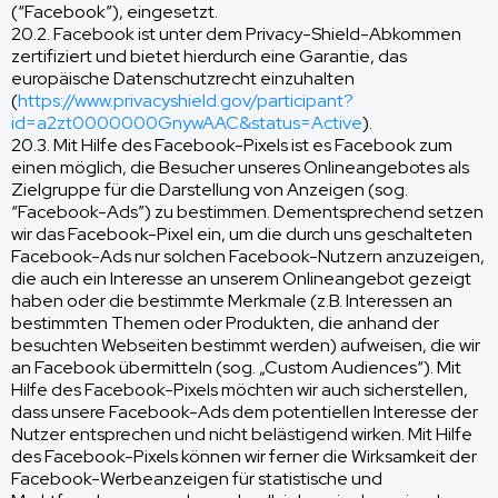
(“Facebook”), eingesetzt.
20.2. Facebook ist unter dem Privacy-Shield-Abkommen
zertifiziert und bietet hierdurch eine Garantie, das
europäische Datenschutzrecht einzuhalten
(
https://www.privacyshield.gov/participant?
id=a2zt0000000GnywAAC&status=Active
).
20.3. Mit Hilfe des Facebook-Pixels ist es Facebook zum
einen möglich, die Besucher unseres Onlineangebotes als
Zielgruppe für die Darstellung von Anzeigen (sog.
“Facebook-Ads”) zu bestimmen. Dementsprechend setzen
wir das Facebook-Pixel ein, um die durch uns geschalteten
Facebook-Ads nur solchen Facebook-Nutzern anzuzeigen,
die auch ein Interesse an unserem Onlineangebot gezeigt
haben oder die bestimmte Merkmale (z.B. Interessen an
bestimmten Themen oder Produkten, die anhand der
besuchten Webseiten bestimmt werden) aufweisen, die wir
an Facebook übermitteln (sog. „Custom Audiences“). Mit
Hilfe des Facebook-Pixels möchten wir auch sicherstellen,
dass unsere Facebook-Ads dem potentiellen Interesse der
Nutzer entsprechen und nicht belästigend wirken. Mit Hilfe
des Facebook-Pixels können wir ferner die Wirksamkeit der
Facebook-Werbeanzeigen für statistische und