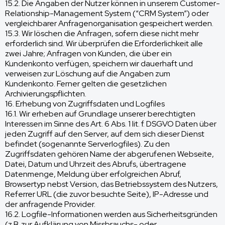
15.2. Die Angaben der Nutzer können in unserem Customer-
Relationship-Management System (“CRM System”) oder
vergleichbarer Anfragenorganisation gespeichert werden.
15.3. Wir löschen die Anfragen, sofern diese nicht mehr
erforderlich sind. Wir überprüfen die Erforderlichkeit alle
zwei Jahre; Anfragen von Kunden, die über ein
Kundenkonto verfügen, speichern wir dauerhaft und
verweisen zur Löschung auf die Angaben zum
Kundenkonto. Ferner gelten die gesetzlichen
Archivierungspflichten.
16. Erhebung von Zugriffsdaten und Logfiles
16.1. Wir erheben auf Grundlage unserer berechtigten
Interessen im Sinne des Art. 6 Abs. 1 lit. f. DSGVO Daten über
jeden Zugriff auf den Server, auf dem sich dieser Dienst
befindet (sogenannte Serverlogfiles). Zu den
Zugriffsdaten gehören Name der abgerufenen Webseite,
Datei, Datum und Uhrzeit des Abrufs, übertragene
Datenmenge, Meldung über erfolgreichen Abruf,
Browsertyp nebst Version, das Betriebssystem des Nutzers,
Referrer URL (die zuvor besuchte Seite), IP-Adresse und
der anfragende Provider.
16.2. Logfile-Informationen werden aus Sicherheitsgründen
(z.B. zur Aufklärung von Missbrauchs- oder