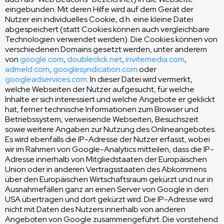
eingebunden. Mit deren Hilfe wird auf dem Gerät der
Nutzer ein individuelles Cookie, d.h. eine kleine Datei
abgespeichert (statt Cookies können auch vergleichbare
Technologien verwendet werden). Die Cookies können von
verschiedenen Domains gesetzt werden, unter anderem
von
google.com
,
doubleclick.net
,
invitemedia.com
,
admeld.com
,
googlesyndication.com
oder
googleadservices.com
. In dieser Datei wird vermerkt,
welche Webseiten der Nutzer aufgesucht, für welche
Inhalte er sich interessiert und welche Angebote er geklickt
hat, ferner technische Informationen zum Browser und
Betriebssystem, verweisende Webseiten, Besuchszeit
sowie weitere Angaben zur Nutzung des Onlineangebotes.
Es wird ebenfalls die IP-Adresse der Nutzer erfasst, wobei
wir im Rahmen von Google-Analytics mitteilen, dass die IP-
Adresse innerhalb von Mitgliedstaaten der Europäischen
Union oder in anderen Vertragsstaaten des Abkommens
über den Europäischen Wirtschaftsraum gekürzt und nur in
Ausnahmefällen ganz an einen Server von Google in den
USA übertragen und dort gekürzt wird. Die IP-Adresse wird
nicht mit Daten des Nutzers innerhalb von anderen
Angeboten von Google zusammengeführt. Die vorstehend