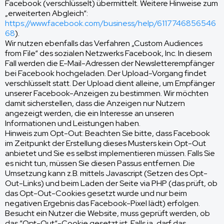
Facebook (verschlüsselt) übermittelt. Weitere Hinweise zum
„erweiterten Abgleich“:
https://www.facebook.com/business/help/6117746856546
68
).
Wir nutzen ebenfalls das Verfahren „Custom Audiences
from File“ des sozialen Netzwerks Facebook, Inc. In diesem
Fall werden die E-Mail-Adressen der Newsletterempfänger
bei Facebook hochgeladen. Der Upload-Vorgang findet
verschlüsselt statt. Der Upload dient alleine, um Empfänger
unserer Facebook-Anzeigen zu bestimmen. Wir möchten
damit sicherstellen, dass die Anzeigen nur Nutzern
angezeigt werden, die ein Interesse an unseren
Informationen und Leistungen haben.
Hinweis zum Opt-Out: Beachten Sie bitte, dass Facebook
im Zeitpunkt der Erstellung dieses Musters kein Opt-Out
anbietet und Sie es selbst implementieren müssen. Falls Sie
es nicht tun, müssen Sie diesen Passus entfernen. Die
Umsetzung kann z.B. mittels Javascript (Setzen des Opt-
Out-Links) und beim Laden der Seite via PHP (das prüft, ob
das Opt-Out-Cookies gesetzt wurde und nur beim
negativen Ergebnis das Facebook-Pixel lädt) erfolgen.
Besucht ein Nutzer die Website, muss geprüft werden, ob
das “Opt-Out“-Cookie gesetzt ist. Falls ja, darf das