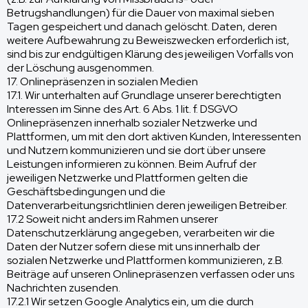
Betrugshandlungen) für die Dauer von maximal sieben
Tagen gespeichert und danach gelöscht. Daten, deren
weitere Aufbewahrung zu Beweiszwecken erforderlich ist,
sind bis zur endgültigen Klärung des jeweiligen Vorfalls von
der Löschung ausgenommen.
17. Onlinepräsenzen in sozialen Medien
17.1. Wir unterhalten auf Grundlage unserer berechtigten
Interessen im Sinne des Art. 6 Abs. 1 lit. f. DSGVO
Onlinepräsenzen innerhalb sozialer Netzwerke und
Plattformen, um mit den dort aktiven Kunden, Interessenten
und Nutzern kommunizieren und sie dort über unsere
Leistungen informieren zu können. Beim Aufruf der
jeweiligen Netzwerke und Plattformen gelten die
Geschäftsbedingungen und die
Datenverarbeitungsrichtlinien deren jeweiligen Betreiber.
17.2 Soweit nicht anders im Rahmen unserer
Datenschutzerklärung angegeben, verarbeiten wir die
Daten der Nutzer sofern diese mit uns innerhalb der
sozialen Netzwerke und Plattformen kommunizieren, z.B.
Beiträge auf unseren Onlinepräsenzen verfassen oder uns
Nachrichten zusenden.
17.2.1 Wir setzen Google Analytics ein, um die durch