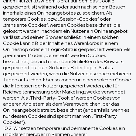
einem Nutzer (bzw. dem Gerät auf dem das Cookie
gespeichert ist) während oder auch nach seinem Besuch
innerhalb eines Onlineangebotes zu speichern. Als
temporäre Cookies, bzw. „Session-Cookies“ oder
„transiente Cookies“, werden Cookies bezeichnet, die
gelöscht werden, nachdem ein Nutzer ein Onlineangebot
verlässt und seinen Browser schließt. In einem solchen
Cookie kann z.B. der Inhalt eines Warenkorbs in einem
Onlineshop oder ein Login-Status gespeichert werden. Als
„permanent“ oder „persistent“ werden Cookies
bezeichnet, die auch nach dem Schließen des Browsers
gespeichert bleiben. So kann z.B. der Login-Status
gespeichert werden, wenn die Nutzer diese nach mehreren
Tagen aufsuchen. Ebenso können in einem solchen Cookie
die Interessen der Nutzer gespeichert werden, die für
Reichweitenmessung oder Marketingzwecke verwendet
werden. Als „Third-Party-Cookie“ werden Cookies von
anderen Anbietern als dem Verantwortlichen, der das
Onlineangebot betreibt, bezeichnet (andernfalls, wenn es
nur dessen Cookies sind spricht man von „First-Party
Cookies“).
10.2. Wir setzen temporäre und permanente Cookies ein
und klären hierüber im Rahmen unserer