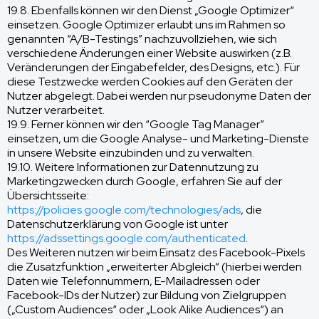
19.8. Ebenfalls können wir den Dienst „Google Optimizer“
einsetzen. Google Optimizer erlaubt uns im Rahmen so
genannten “A/B-Testings” nachzuvollziehen, wie sich
verschiedene Änderungen einer Website auswirken (z.B.
Veränderungen der Eingabefelder, des Designs, etc.). Für
diese Testzwecke werden Cookies auf den Geräten der
Nutzer abgelegt. Dabei werden nur pseudonyme Daten der
Nutzer verarbeitet.
19.9. Ferner können wir den “Google Tag Manager”
einsetzen, um die Google Analyse- und Marketing-Dienste
in unsere Website einzubinden und zu verwalten.
19.10. Weitere Informationen zur Datennutzung zu
Marketingzwecken durch Google, erfahren Sie auf der
Übersichtsseite:
https://policies.google.com/technologies/ads
, die
Datenschutzerklärung von Google ist unter
https://adssettings.google.com/authenticated
.
Des Weiteren nutzen wir beim Einsatz des Facebook-Pixels
die Zusatzfunktion „erweiterter Abgleich“ (hierbei werden
Daten wie Telefonnummern, E-Mailadressen oder
Facebook-IDs der Nutzer) zur Bildung von Zielgruppen
(„Custom Audiences“ oder „Look Alike Audiences“) an