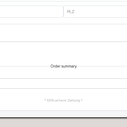
Order summary
* 100% sichere Zahlung *